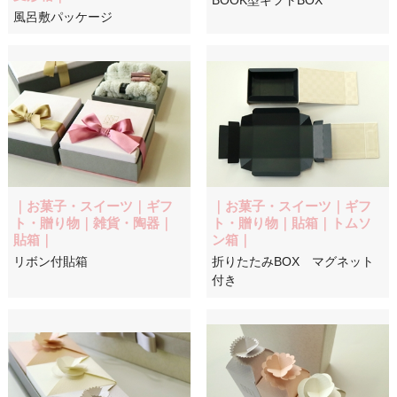
風呂敷パッケージ
｜お菓子・スイーツ｜ギフ
｜お菓子・スイーツ｜ギフ
ト・贈り物｜雑貨・陶器｜
ト・贈り物｜貼箱｜トムソ
貼箱｜
ン箱｜
リボン付貼箱
折りたたみBOX マグネット
付き