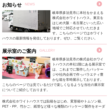
お知らせ
NEWS
岐阜県多治見市に本社をかまえる
株式会社ホワイトハウス。東京を
はじめ大阪・名古屋といった広い
地域でご対応させていただきま
す。こちらのページではホワイト
ハウスの最新情報を発信しております。ぜひ、ご覧ください。
展示室のご案内
GALLERY
岐阜県多治見市の株式会社ホワイ
トハウスの本社1階にある展示室で
は、これまでに製作したパッケー
ジや社内企画で作っバラエティ豊
かな箱を常時展示しております。
こちらのページでは見ているだけで楽しくなるような当社の展示室
についてご紹介しております。
株式会社ホワイトハウスでは貼箱をはじめ、変形箱やトムソン箱、
PET・PP、竹かご、紙管など様々な種類のパッケージ製作をオーダ