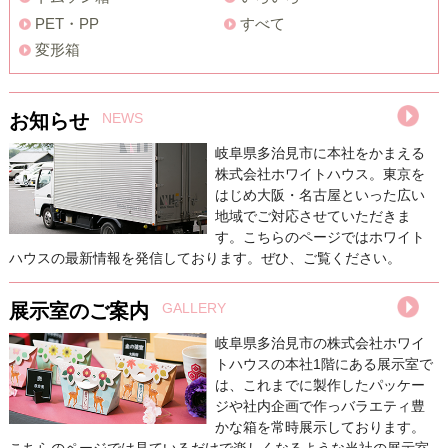
PET・PP
すべて
変形箱
お知らせ
NEWS
岐阜県多治見市に本社をかまえる
株式会社ホワイトハウス。東京を
はじめ大阪・名古屋といった広い
地域でご対応させていただきま
す。こちらのページではホワイト
ハウスの最新情報を発信しております。ぜひ、ご覧ください。
展示室のご案内
GALLERY
岐阜県多治見市の株式会社ホワイ
トハウスの本社1階にある展示室で
は、これまでに製作したパッケー
ジや社内企画で作っバラエティ豊
かな箱を常時展示しております。