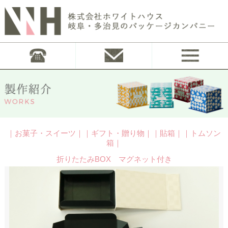
｜お菓子・スイーツ｜｜ギフト・贈り物｜｜貼箱｜｜トムソン
箱｜
折りたたみBOX マグネット付き