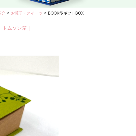
>
>
紹介
お菓子・スイーツ
BOOK型ギフトBOX
｜
トムソン箱
｜