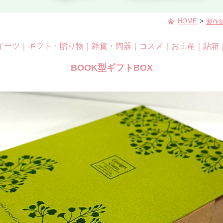
HOME
>
製作
イーツ
｜
ギフト・贈り物
｜
雑貨・陶器
｜
コスメ
｜
お土産
｜
貼箱
BOOK型ギフトBOX