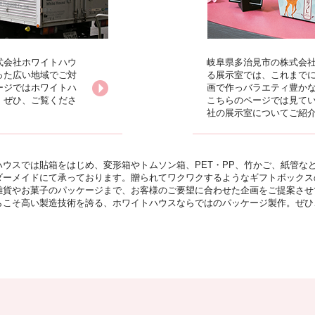
式会社ホワイトハウ
岐阜県多治見市の株式会社
った広い地域でご対
る展示室では、これまで
ージではホワイトハ
画で作っバラエティ豊か
。ぜひ、ご覧くださ
こちらのページでは見て
社の展示室についてご紹
ウスでは貼箱をはじめ、変形箱やトムソン箱、PET・PP、竹かご、紙管な
ダーメイドにて承っております。贈られてワクワクするようなギフトボックス
雑貨やお菓子のパッケージまで、お客様のご要望に合わせた企画をご提案させ
らこそ高い製造技術を誇る、ホワイトハウスならではのパッケージ製作。ぜひ