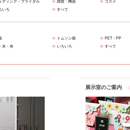
ェディング・ブライダル
雑貨・陶器
コスメ
ろいろ
すべて
箱
トムソン箱
PET・PP
・木・布
いろいろ
すべて
展示室のご案内
G