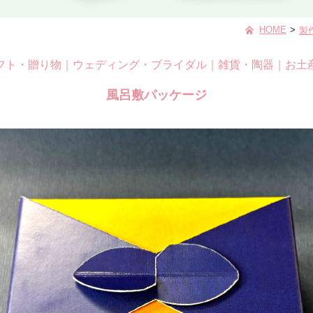
HOME
>
製
フト・贈り物
｜
ウェディング・ブライダル
｜
雑貨・陶器
｜
お土
風呂敷パッケージ