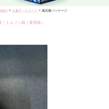
>
>
作紹介
お菓子・スイーツ
風呂敷パッケージ
産
｜
トムソン箱
｜
変形箱
｜