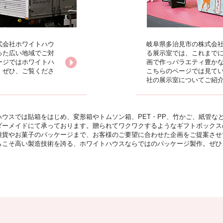
式会社ホワイトハウ
岐阜県多治見市の株式会社
った広い地域でご対
る展示室では、これまで
ージではホワイトハ
画で作っバラエティ豊か
。ぜひ、ご覧くださ
こちらのページでは見て
社の展示室についてご紹
ウスでは貼箱をはじめ、変形箱やトムソン箱、PET・PP、竹かご、紙管な
ダーメイドにて承っております。贈られてワクワクするようなギフトボックス
雑貨やお菓子のパッケージまで、お客様のご要望に合わせた企画をご提案させ
らこそ高い製造技術を誇る、ホワイトハウスならではのパッケージ製作。ぜひ