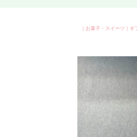
｜
お菓子・スイーツ
｜
ギ