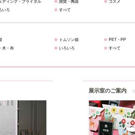
ェディング・ブライダル
雑貨・陶器
コスメ
ろいろ
すべて
箱
トムソン箱
PET・PP
・木・布
いろいろ
すべて
展示室のご案内
G