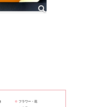
物
フラワー・花