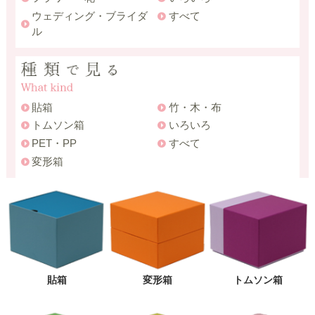
ウェディング・ブライダ
すべて
ル
貼箱
竹・木・布
トムソン箱
いろいろ
PET・PP
すべて
変形箱
貼箱
変形箱
トムソン箱