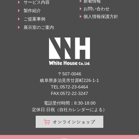
新着情報
サービス内容
2020/12/09
お問い合わせ
製作紹介
第11回化粧品開発展 東京ビッグサイトへ出展します
個人情報保護方針
ご提案事例
2020/12/09
展示室のご案内
弊社のオリジナル商品 飛沫防止パネルが岐阜新聞に掲載され
ました。
2020/06/11
飛沫防止パネル 弊社オンラインショップよりご購入いただけ
ます
2020/06/03
〒507-0046
飛沫防止パネル販売はじめました
岐阜県多治見市廿原町226-1-1
TEL:
0572-23-6464
2020/06/03
FAX:0572-22-3247
輸入品カタログを掲載しました
電話受付時間：8:30-18:00
定休日:日祝（自社カレンダーによる）
2020/06/03
インスタグラム更新中です
2019/12/09
2020化粧品開発展に出展します