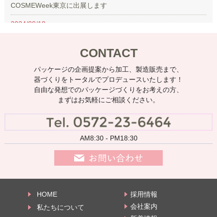
COSMEWeek東京に出展します
2024/09/18
アルバイト・パートさん募集
CONTACT
2024/09/04
ご提案事例のページをリニューアルしました
パッケージの企画提案から加工、製造販売まで、
器づくりをトータルでプロデュースいたします！
2024/03/29
自由な発想でのパッケージづくりをお考えの方、
デザート・スイーツ＆ベーカリー展
まずはお気軽にご相談ください。
2024/01/10
COSMEWeek東京に出展します
AM8:30 - PM18:30
2022/03/29
制作紹介ページ 追加更新
2021/04/19
デザート・スイーツ＆ベーカリー展に出展します
HOME
採用情報
2021/01/13
化粧品開発展 本日より開催
会社案内
私たちについて