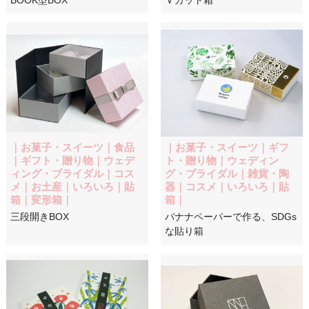
｜お菓子・スイーツ｜食品
｜お菓子・スイーツ｜ギフ
｜ギフト・贈り物｜ウェデ
ト・贈り物｜ウェディン
ィング・ブライダル｜コス
グ・ブライダル｜雑貨・陶
メ｜お土産｜いろいろ｜貼
器｜コスメ｜いろいろ｜貼
箱｜変形箱｜
箱｜
三段開きBOX
バナナペーパーで作る、SDGs
な貼り箱