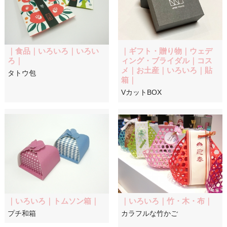
｜食品｜いろいろ｜いろい
｜ギフト・贈り物｜ウェデ
ろ｜
ィング・ブライダル｜コス
メ｜お土産｜いろいろ｜貼
タトウ包
箱｜
VカットBOX
｜いろいろ｜トムソン箱｜
｜いろいろ｜竹・木・布｜
プチ和箱
カラフルな竹かご