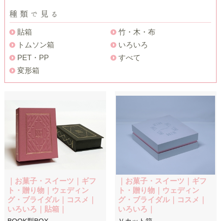
貼箱
竹・木・布
トムソン箱
いろいろ
PET・PP
すべて
変形箱
｜お菓子・スイーツ｜ギフ
｜お菓子・スイーツ｜ギフ
ト・贈り物｜ウェディン
ト・贈り物｜ウェディン
グ・ブライダル｜コスメ｜
グ・ブライダル｜コスメ｜
いろいろ｜貼箱｜
いろいろ｜
BOOK型BOX
Ｖカット箱