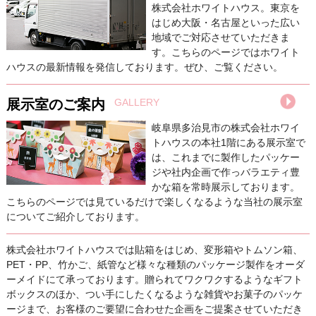
株式会社ホワイトハウス。東京を
はじめ大阪・名古屋といった広い
地域でご対応させていただきま
す。こちらのページではホワイト
ハウスの最新情報を発信しております。ぜひ、ご覧ください。
展示室のご案内
GALLERY
岐阜県多治見市の株式会社ホワイ
トハウスの本社1階にある展示室で
は、これまでに製作したパッケー
ジや社内企画で作っバラエティ豊
かな箱を常時展示しております。
こちらのページでは見ているだけで楽しくなるような当社の展示室
についてご紹介しております。
株式会社ホワイトハウスでは貼箱をはじめ、変形箱やトムソン箱、
PET・PP、竹かご、紙管など様々な種類のパッケージ製作をオーダ
ーメイドにて承っております。贈られてワクワクするようなギフト
ボックスのほか、つい手にしたくなるような雑貨やお菓子のパッケ
ージまで、お客様のご要望に合わせた企画をご提案させていただき