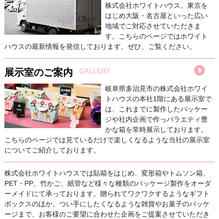
株式会社ホワイトハウス。東京を
はじめ大阪・名古屋といった広い
地域でご対応させていただきま
す。こちらのページではホワイト
ハウスの最新情報を発信しております。ぜひ、ご覧ください。
展示室のご案内
GALLERY
岐阜県多治見市の株式会社ホワイ
トハウスの本社1階にある展示室で
は、これまでに製作したパッケー
ジや社内企画で作っバラエティ豊
かな箱を常時展示しております。
こちらのページでは見ているだけで楽しくなるような当社の展示室
についてご紹介しております。
株式会社ホワイトハウスでは貼箱をはじめ、変形箱やトムソン箱、
PET・PP、竹かご、紙管など様々な種類のパッケージ製作をオーダ
ーメイドにて承っております。贈られてワクワクするようなギフト
ボックスのほか、つい手にしたくなるような雑貨やお菓子のパッケ
ージまで、お客様のご要望に合わせた企画をご提案させていただき