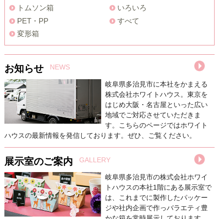
トムソン箱
いろいろ
PET・PP
すべて
変形箱
お知らせ
NEWS
岐阜県多治見市に本社をかまえる
株式会社ホワイトハウス。東京を
はじめ大阪・名古屋といった広い
地域でご対応させていただきま
す。こちらのページではホワイト
ハウスの最新情報を発信しております。ぜひ、ご覧ください。
展示室のご案内
GALLERY
岐阜県多治見市の株式会社ホワイ
トハウスの本社1階にある展示室で
は、これまでに製作したパッケー
ジや社内企画で作っバラエティ豊
かな箱を常時展示しております。