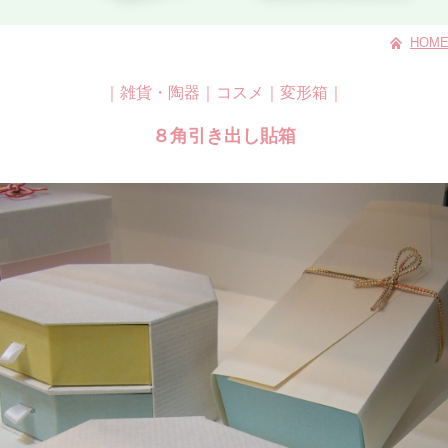
HOM
｜
雑貨・陶器
｜
コスメ
｜
変形箱
｜
８角引き出し貼箱