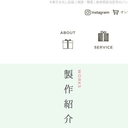
８角引き出し貼箱｜雑貨・陶器｜岐阜県多治見市のパッ