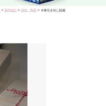
E
>
>
>
製作紹介
雑貨・陶器
８角引き出し貼箱