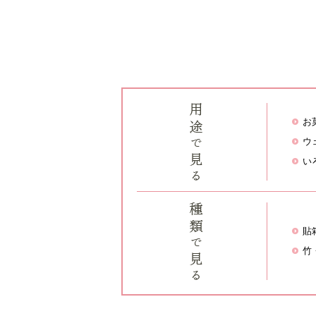
お
ウ
い
貼
竹