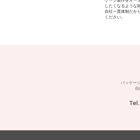
ケージ製作をオー
したくなるような
自社一貫体制だか
ください。
パッケー
自