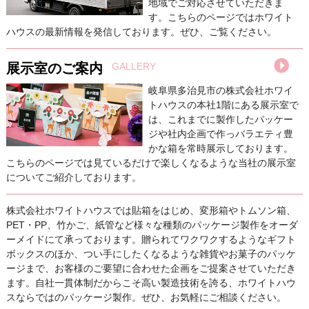
地域でご対応させていただきま
す。こちらのページではホワイト
ハウスの最新情報を発信しております。ぜひ、ご覧ください。
展示室のご案内
GALLERY
岐阜県多治見市の株式会社ホワイ
トハウスの本社1階にある展示室で
は、これまでに製作したパッケー
ジや社内企画で作っバラエティ豊
かな箱を常時展示しております。
こちらのページでは見ているだけで楽しくなるような当社の展示室
についてご紹介しております。
株式会社ホワイトハウスでは貼箱をはじめ、変形箱やトムソン箱、
PET・PP、竹かご、紙管など様々な種類のパッケージ製作をオーダ
ーメイドにて承っております。贈られてワクワクするようなギフト
ボックスのほか、つい手にしたくなるような雑貨やお菓子のパッケ
ージまで、お客様のご要望に合わせた企画をご提案させていただき
ます。自社一貫体制だからこそ高い製造技術を誇る、ホワイトハウ
スならではのパッケージ製作。ぜひ、お気軽にご相談ください。